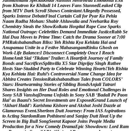
J
a
n
m
a
s
h
t
a
m
i
S
p
e
c
i
a
l
K
e
d
a
r
A
a
s
h
i
s
h
M
e
h
r
o
t
r
a
a
E
m
o
t
i
o
n
a
l
E
x
i
t
f
r
o
m
K
h
a
t
r
o
n
K
e
K
h
i
l
a
d
i
1
4
L
e
a
v
e
s
F
a
n
s
S
t
u
n
n
e
d
L
e
a
k
e
d
C
l
i
p
f
r
o
m
M
T
V
D
a
r
k
S
c
r
o
l
l
S
h
o
w
s
C
o
n
t
e
s
t
a
n
t
A
l
l
e
g
e
d
l
y
P
o
s
s
e
s
s
e
d
,
S
p
a
r
k
s
I
n
t
e
n
s
e
D
e
b
a
t
e
F
i
n
a
l
C
u
r
t
a
i
n
C
a
l
l
f
o
r
P
y
a
r
K
a
P
e
h
l
a
N
a
a
m
R
a
d
h
a
M
o
h
a
n
:
S
h
a
b
i
r
A
h
l
u
w
a
l
i
a
a
n
d
N
e
e
h
a
r
i
k
a
R
o
y
C
h
e
m
i
s
t
r
y
S
t
e
a
l
s
t
h
e
S
h
o
w
K
o
l
k
a
t
a
H
o
s
p
i
t
a
l
R
a
p
e
C
a
s
e
S
p
a
r
k
s
N
a
t
i
o
n
a
l
O
u
t
r
a
g
e
:
C
e
l
e
b
r
i
t
i
e
s
D
e
m
a
n
d
I
m
m
e
d
i
a
t
e
J
u
s
t
i
c
e
R
a
b
b
S
e
H
a
i
D
u
a
M
o
v
e
s
t
o
P
r
i
m
e
T
i
m
e
:
C
a
t
c
h
t
h
e
D
r
a
m
a
S
o
o
n
e
r
a
t
7
:
0
0
P
M
R
a
k
s
h
a
b
a
n
d
h
a
n
B
l
i
s
s
:
Y
e
h
R
i
s
h
t
a
K
y
a
K
e
h
l
a
t
a
H
a
i
a
n
d
A
n
u
p
a
m
a
a
U
n
i
t
e
i
n
a
F
e
s
t
i
v
e
M
a
h
a
s
a
n
g
a
m
R
i
n
k
u
G
h
o
s
h
o
n
W
o
r
k
-
L
i
f
e
B
a
l
a
n
c
e
:
I
D
i
s
c
o
n
n
e
c
t
C
o
m
p
l
e
t
e
l
y
O
n
c
e
I
R
e
a
c
h
H
o
m
e
A
m
i
t
S
i
a
l
‘
T
i
k
d
a
m
’
T
r
a
i
l
e
r
:
A
H
e
a
r
t
f
e
l
t
J
o
u
r
n
e
y
o
f
F
a
m
i
l
y
B
o
n
d
s
a
n
d
S
a
c
r
i
f
i
c
e
s
S
p
l
i
t
s
v
i
l
l
a
X
5
S
t
a
r
D
i
g
v
i
j
a
y
S
i
n
g
h
R
a
t
h
e
e
H
o
s
t
s
S
t
a
r
-
S
t
u
d
d
e
d
P
a
r
t
y
t
o
C
e
l
e
b
r
a
t
e
W
i
n
n
i
n
g
H
e
a
r
t
s
!
Y
e
h
R
i
s
h
t
a
K
y
a
K
e
h
l
a
t
a
H
a
i
:
R
u
h
i
’
s
C
o
n
t
r
o
v
e
r
s
i
a
l
N
a
m
e
C
h
a
n
g
e
I
d
e
a
f
o
r
A
b
h
i
r
a
C
r
e
a
t
e
s
T
e
n
s
i
o
n
R
a
k
s
h
a
b
a
n
d
h
a
n
T
a
l
e
s
f
r
o
m
C
O
L
O
R
S
’
S
t
a
r
s
:
H
e
a
r
t
w
a
r
m
i
n
g
S
t
o
r
i
e
s
o
f
S
i
b
l
i
n
g
B
o
n
d
s
A
n
j
a
l
i
T
a
t
r
a
r
i
S
h
a
r
e
s
I
n
s
i
g
h
t
s
o
n
H
e
r
D
u
a
l
R
o
l
e
s
a
n
d
E
m
o
t
i
o
n
a
l
C
h
a
l
l
e
n
g
e
s
i
n
S
o
n
y
S
A
B
V
a
n
s
h
a
j
D
r
a
m
a
U
n
f
o
l
d
s
i
n
S
o
n
y
S
A
B
‘
B
a
d
a
l
l
P
e
P
a
o
n
H
a
i
’
a
s
B
a
a
n
i
’
s
S
e
c
r
e
t
I
n
v
e
s
t
m
e
n
t
s
a
r
e
E
x
p
o
s
e
d
G
r
a
n
d
L
a
u
n
c
h
o
f
‘
A
k
h
a
r
i
H
a
d
d
’
:
K
a
r
i
s
h
m
a
K
i
s
h
o
r
e
a
n
d
A
k
s
h
a
t
J
o
s
h
i
D
a
z
z
l
e
a
t
G
l
a
m
o
r
o
u
s
E
v
e
n
t
.
S
h
e
r
l
e
e
n
D
u
t
t
J
o
u
r
n
e
y
:
F
r
o
m
I
A
S
A
s
p
i
r
a
t
i
o
n
s
t
o
A
c
t
i
n
g
S
t
a
r
d
o
m
R
a
m
P
o
t
h
i
n
e
n
i
a
n
d
S
a
n
j
a
y
D
u
t
t
H
e
a
t
U
p
t
h
e
S
c
r
e
e
n
i
n
B
i
g
B
u
l
l
S
o
n
g
S
e
e
r
a
t
K
a
p
o
o
r
J
o
i
n
s
P
e
o
p
l
e
M
e
d
i
a
P
r
o
d
u
c
t
i
o
n
f
o
r
a
N
e
w
C
o
m
e
d
y
D
r
a
m
a
E
p
i
c
S
h
o
w
d
o
w
n
:
L
o
r
d
R
a
m