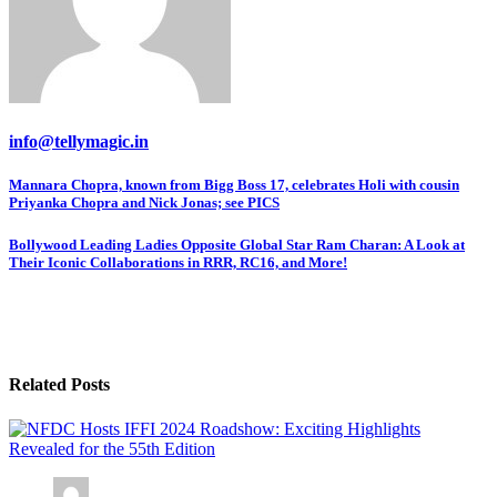
info@tellymagic.in
Post
Mannara Chopra, known from Bigg Boss 17, celebrates Holi with cousin
Priyanka Chopra and Nick Jonas; see PICS
navigation
Bollywood Leading Ladies Opposite Global Star Ram Charan: A Look at
Their Iconic Collaborations in RRR, RC16, and More!
Related Posts