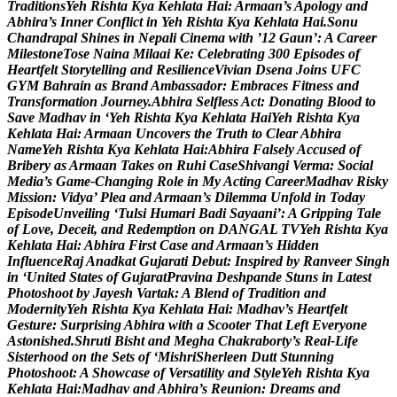
T
r
a
d
i
t
i
o
n
s
Y
e
h
R
i
s
h
t
a
K
y
a
K
e
h
l
a
t
a
H
a
i
:
A
r
m
a
a
n
’
s
A
p
o
l
o
g
y
a
n
d
A
b
h
i
r
a
’
s
I
n
n
e
r
C
o
n
f
l
i
c
t
i
n
Y
e
h
R
i
s
h
t
a
K
y
a
K
e
h
l
a
t
a
H
a
i
.
S
o
n
u
C
h
a
n
d
r
a
p
a
l
S
h
i
n
e
s
i
n
N
e
p
a
l
i
C
i
n
e
m
a
w
i
t
h
’
1
2
G
a
u
n
’
:
A
C
a
r
e
e
r
M
i
l
e
s
t
o
n
e
T
o
s
e
N
a
i
n
a
M
i
l
a
a
i
K
e
:
C
e
l
e
b
r
a
t
i
n
g
3
0
0
E
p
i
s
o
d
e
s
o
f
H
e
a
r
t
f
e
l
t
S
t
o
r
y
t
e
l
l
i
n
g
a
n
d
R
e
s
i
l
i
e
n
c
e
V
i
v
i
a
n
D
s
e
n
a
J
o
i
n
s
U
F
C
G
Y
M
B
a
h
r
a
i
n
a
s
B
r
a
n
d
A
m
b
a
s
s
a
d
o
r
:
E
m
b
r
a
c
e
s
F
i
t
n
e
s
s
a
n
d
T
r
a
n
s
f
o
r
m
a
t
i
o
n
J
o
u
r
n
e
y
.
A
b
h
i
r
a
S
e
l
f
l
e
s
s
A
c
t
:
D
o
n
a
t
i
n
g
B
l
o
o
d
t
o
S
a
v
e
M
a
d
h
a
v
i
n
‘
Y
e
h
R
i
s
h
t
a
K
y
a
K
e
h
l
a
t
a
H
a
i
Y
e
h
R
i
s
h
t
a
K
y
a
K
e
h
l
a
t
a
H
a
i
:
A
r
m
a
a
n
U
n
c
o
v
e
r
s
t
h
e
T
r
u
t
h
t
o
C
l
e
a
r
A
b
h
i
r
a
N
a
m
e
Y
e
h
R
i
s
h
t
a
K
y
a
K
e
h
l
a
t
a
H
a
i
:
A
b
h
i
r
a
F
a
l
s
e
l
y
A
c
c
u
s
e
d
o
f
B
r
i
b
e
r
y
a
s
A
r
m
a
a
n
T
a
k
e
s
o
n
R
u
h
i
C
a
s
e
S
h
i
v
a
n
g
i
V
e
r
m
a
:
S
o
c
i
a
l
M
e
d
i
a
’
s
G
a
m
e
-
C
h
a
n
g
i
n
g
R
o
l
e
i
n
M
y
A
c
t
i
n
g
C
a
r
e
e
r
M
a
d
h
a
v
R
i
s
k
y
M
i
s
s
i
o
n
:
V
i
d
y
a
’
P
l
e
a
a
n
d
A
r
m
a
a
n
’
s
D
i
l
e
m
m
a
U
n
f
o
l
d
i
n
T
o
d
a
y
E
p
i
s
o
d
e
U
n
v
e
i
l
i
n
g
‘
T
u
l
s
i
H
u
m
a
r
i
B
a
d
i
S
a
y
a
a
n
i
’
:
A
G
r
i
p
p
i
n
g
T
a
l
e
o
f
L
o
v
e
,
D
e
c
e
i
t
,
a
n
d
R
e
d
e
m
p
t
i
o
n
o
n
D
A
N
G
A
L
T
V
Y
e
h
R
i
s
h
t
a
K
y
a
K
e
h
l
a
t
a
H
a
i
:
A
b
h
i
r
a
F
i
r
s
t
C
a
s
e
a
n
d
A
r
m
a
a
n
’
s
H
i
d
d
e
n
I
n
f
l
u
e
n
c
e
R
a
j
A
n
a
d
k
a
t
G
u
j
a
r
a
t
i
D
e
b
u
t
:
I
n
s
p
i
r
e
d
b
y
R
a
n
v
e
e
r
S
i
n
g
h
i
n
‘
U
n
i
t
e
d
S
t
a
t
e
s
o
f
G
u
j
a
r
a
t
P
r
a
v
i
n
a
D
e
s
h
p
a
n
d
e
S
t
u
n
s
i
n
L
a
t
e
s
t
P
h
o
t
o
s
h
o
o
t
b
y
J
a
y
e
s
h
V
a
r
t
a
k
:
A
B
l
e
n
d
o
f
T
r
a
d
i
t
i
o
n
a
n
d
M
o
d
e
r
n
i
t
y
Y
e
h
R
i
s
h
t
a
K
y
a
K
e
h
l
a
t
a
H
a
i
:
M
a
d
h
a
v
’
s
H
e
a
r
t
f
e
l
t
G
e
s
t
u
r
e
:
S
u
r
p
r
i
s
i
n
g
A
b
h
i
r
a
w
i
t
h
a
S
c
o
o
t
e
r
T
h
a
t
L
e
f
t
E
v
e
r
y
o
n
e
A
s
t
o
n
i
s
h
e
d
.
S
h
r
u
t
i
B
i
s
h
t
a
n
d
M
e
g
h
a
C
h
a
k
r
a
b
o
r
t
y
’
s
R
e
a
l
-
L
i
f
e
S
i
s
t
e
r
h
o
o
d
o
n
t
h
e
S
e
t
s
o
f
‘
M
i
s
h
r
i
S
h
e
r
l
e
e
n
D
u
t
t
S
t
u
n
n
i
n
g
P
h
o
t
o
s
h
o
o
t
:
A
S
h
o
w
c
a
s
e
o
f
V
e
r
s
a
t
i
l
i
t
y
a
n
d
S
t
y
l
e
Y
e
h
R
i
s
h
t
a
K
y
a
K
e
h
l
a
t
a
H
a
i
:
M
a
d
h
a
v
a
n
d
A
b
h
i
r
a
’
s
R
e
u
n
i
o
n
:
D
r
e
a
m
s
a
n
d