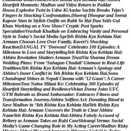
H
e
a
r
t
f
e
l
t
M
o
m
e
n
t
s
:
M
a
d
h
a
v
a
n
d
V
i
d
y
a
R
e
t
u
r
n
t
o
P
o
d
d
a
r
H
o
u
s
e
.
E
x
p
l
o
s
i
v
e
T
w
i
s
t
i
n
U
d
n
e
K
i
A
a
s
h
a
S
a
c
h
i
n
B
r
e
a
k
s
T
e
j
a
s
’
s
F
i
n
g
e
r
s
i
n
S
h
o
c
k
i
n
g
C
o
n
f
r
o
n
t
a
t
i
o
n
.
D
h
e
e
r
a
j
D
h
o
o
p
a
r
a
n
d
S
e
e
r
a
t
K
a
p
o
o
r
S
t
u
n
i
n
S
t
y
l
i
s
h
O
u
t
f
i
t
s
o
n
R
a
b
b
S
e
H
a
i
D
u
a
S
e
t
I
s
G
u
l
K
h
a
n
W
o
r
k
i
n
g
o
n
a
N
e
w
S
h
o
w
?
C
r
y
p
t
i
c
P
o
s
t
S
p
a
r
k
s
S
p
e
c
u
l
a
t
i
o
n
V
r
u
s
h
a
b
K
h
a
d
t
a
l
e
o
n
E
m
b
r
a
c
i
n
g
V
a
n
i
t
y
a
n
d
P
e
r
s
o
n
a
l
S
t
y
l
e
i
n
T
o
d
a
y
’
s
S
o
c
i
a
l
M
e
d
i
a
A
g
e
Y
e
h
R
i
s
h
t
a
K
y
a
K
e
h
l
a
t
a
H
a
i
:
A
r
m
a
a
n
C
h
o
o
s
e
s
L
o
v
e
O
v
e
r
F
a
m
i
l
y
,
K
a
v
e
r
i
’
s
S
h
o
c
k
i
n
g
R
e
a
c
t
i
o
n
D
A
N
G
A
L
T
V
‘
D
e
e
w
a
n
i
’
C
e
l
e
b
r
a
t
e
s
1
0
0
E
p
i
s
o
d
e
s
:
A
M
i
l
e
s
t
o
n
e
i
n
L
o
v
e
a
n
d
S
t
o
r
y
t
e
l
l
i
n
g
Y
e
h
R
i
s
h
t
a
K
y
a
K
e
h
l
a
t
a
H
a
i
:
A
b
h
i
r
a
R
e
v
e
l
a
t
i
o
n
S
h
a
t
t
e
r
s
A
r
m
a
a
n
T
r
u
s
t
N
i
a
S
h
a
r
m
a
D
r
e
a
m
W
e
d
d
i
n
g
P
l
a
n
s
:
F
r
o
m
‘
S
u
h
a
g
a
n
C
h
u
d
a
i
l
’
G
l
a
m
o
u
r
t
o
R
e
a
l
-
L
i
f
e
T
r
a
d
i
t
i
o
n
s
Y
e
h
R
i
s
h
t
a
K
y
a
K
e
h
l
a
t
a
H
a
i
:
A
r
m
a
a
n
’
s
A
p
o
l
o
g
y
a
n
d
A
b
h
i
r
a
’
s
I
n
n
e
r
C
o
n
f
l
i
c
t
i
n
Y
e
h
R
i
s
h
t
a
K
y
a
K
e
h
l
a
t
a
H
a
i
.
S
o
n
u
C
h
a
n
d
r
a
p
a
l
S
h
i
n
e
s
i
n
N
e
p
a
l
i
C
i
n
e
m
a
w
i
t
h
’
1
2
G
a
u
n
’
:
A
C
a
r
e
e
r
M
i
l
e
s
t
o
n
e
T
o
s
e
N
a
i
n
a
M
i
l
a
a
i
K
e
:
C
e
l
e
b
r
a
t
i
n
g
3
0
0
E
p
i
s
o
d
e
s
o
f
H
e
a
r
t
f
e
l
t
S
t
o
r
y
t
e
l
l
i
n
g
a
n
d
R
e
s
i
l
i
e
n
c
e
V
i
v
i
a
n
D
s
e
n
a
J
o
i
n
s
U
F
C
G
Y
M
B
a
h
r
a
i
n
a
s
B
r
a
n
d
A
m
b
a
s
s
a
d
o
r
:
E
m
b
r
a
c
e
s
F
i
t
n
e
s
s
a
n
d
T
r
a
n
s
f
o
r
m
a
t
i
o
n
J
o
u
r
n
e
y
.
A
b
h
i
r
a
S
e
l
f
l
e
s
s
A
c
t
:
D
o
n
a
t
i
n
g
B
l
o
o
d
t
o
S
a
v
e
M
a
d
h
a
v
i
n
‘
Y
e
h
R
i
s
h
t
a
K
y
a
K
e
h
l
a
t
a
H
a
i
Y
e
h
R
i
s
h
t
a
K
y
a
K
e
h
l
a
t
a
H
a
i
:
A
r
m
a
a
n
U
n
c
o
v
e
r
s
t
h
e
T
r
u
t
h
t
o
C
l
e
a
r
A
b
h
i
r
a
N
a
m
e
Y
e
h
R
i
s
h
t
a
K
y
a
K
e
h
l
a
t
a
H
a
i
:
A
b
h
i
r
a
F
a
l
s
e
l
y
A
c
c
u
s
e
d
o
f
B
r
i
b
e
r
y
a
s
A
r
m
a
a
n
T
a
k
e
s
o
n
R
u
h
i
C
a
s
e
S
h
i
v
a
n
g
i
V
e
r
m
a
:
S
o
c
i
a
l
M
e
d
i
a
’
s
G
a
m
e
-
C
h
a
n
g
i
n
g
R
o
l
e
i
n
M
y
A
c
t
i
n
g
C
a
r
e
e
r
M
a
d
h
a
v
R
i
s
k
y