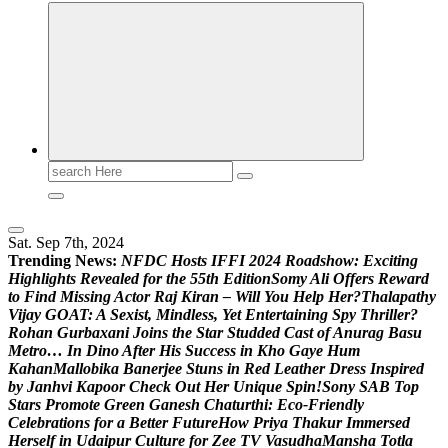
Search
for:
Sat. Sep 7th, 2024
Trending News:
N
F
D
C
H
o
s
t
s
I
F
F
I
2
0
2
4
R
o
a
d
s
h
o
w
:
E
x
c
i
t
i
n
g
H
i
g
h
l
i
g
h
t
s
R
e
v
e
a
l
e
d
f
o
r
t
h
e
5
5
t
h
E
d
i
t
i
o
n
S
o
m
y
A
l
i
O
f
f
e
r
s
R
e
w
a
r
d
t
o
F
i
n
d
M
i
s
s
i
n
g
A
c
t
o
r
R
a
j
K
i
r
a
n
–
W
i
l
l
Y
o
u
H
e
l
p
H
e
r
?
T
h
a
l
a
p
a
t
h
y
V
i
j
a
y
G
O
A
T
:
A
S
e
x
i
s
t
,
M
i
n
d
l
e
s
s
,
Y
e
t
E
n
t
e
r
t
a
i
n
i
n
g
S
p
y
T
h
r
i
l
l
e
r
?
R
o
h
a
n
G
u
r
b
a
x
a
n
i
J
o
i
n
s
t
h
e
S
t
a
r
S
t
u
d
d
e
d
C
a
s
t
o
f
A
n
u
r
a
g
B
a
s
u
M
e
t
r
o
…
I
n
D
i
n
o
A
f
t
e
r
H
i
s
S
u
c
c
e
s
s
i
n
K
h
o
G
a
y
e
H
u
m
K
a
h
a
n
M
a
l
l
o
b
i
k
a
B
a
n
e
r
j
e
e
S
t
u
n
s
i
n
R
e
d
L
e
a
t
h
e
r
D
r
e
s
s
I
n
s
p
i
r
e
d
b
y
J
a
n
h
v
i
K
a
p
o
o
r
C
h
e
c
k
O
u
t
H
e
r
U
n
i
q
u
e
S
p
i
n
!
S
o
n
y
S
A
B
T
o
p
S
t
a
r
s
P
r
o
m
o
t
e
G
r
e
e
n
G
a
n
e
s
h
C
h
a
t
u
r
t
h
i
:
E
c
o
-
F
r
i
e
n
d
l
y
C
e
l
e
b
r
a
t
i
o
n
s
f
o
r
a
B
e
t
t
e
r
F
u
t
u
r
e
H
o
w
P
r
i
y
a
T
h
a
k
u
r
I
m
m
e
r
s
e
d
H
e
r
s
e
l
f
i
n
U
d
a
i
p
u
r
C
u
l
t
u
r
e
f
o
r
Z
e
e
T
V
V
a
s
u
d
h
a
M
a
n
s
h
a
T
o
t
l
a