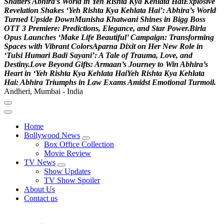
S
h
a
t
t
e
r
s
A
b
h
i
r
a
’
s
W
o
r
l
d
i
n
Y
e
h
R
i
s
h
t
a
K
y
a
K
e
h
l
a
t
a
H
a
i
E
x
p
l
o
s
i
v
e
R
e
v
e
l
a
t
i
o
n
S
h
a
k
e
s
‘
Y
e
h
R
i
s
h
t
a
K
y
a
K
e
h
l
a
t
a
H
a
i
’
:
A
b
h
i
r
a
’
s
W
o
r
l
d
T
u
r
n
e
d
U
p
s
i
d
e
D
o
w
n
M
u
n
i
s
h
a
K
h
a
t
w
a
n
i
S
h
i
n
e
s
i
n
B
i
g
g
B
o
s
s
O
T
T
3
P
r
e
m
i
e
r
e
:
P
r
e
d
i
c
t
i
o
n
s
,
E
l
e
g
a
n
c
e
,
a
n
d
S
t
a
r
P
o
w
e
r
.
B
i
r
l
a
O
p
u
s
L
a
u
n
c
h
e
s
‘
M
a
k
e
L
i
f
e
B
e
a
u
t
i
f
u
l
’
C
a
m
p
a
i
g
n
:
T
r
a
n
s
f
o
r
m
i
n
g
S
p
a
c
e
s
w
i
t
h
V
i
b
r
a
n
t
C
o
l
o
r
s
A
p
a
r
n
a
D
i
x
i
t
o
n
H
e
r
N
e
w
R
o
l
e
i
n
‘
T
u
l
s
i
H
u
m
a
r
i
B
a
d
i
S
a
y
a
n
i
’
:
A
T
a
l
e
o
f
T
r
a
u
m
a
,
L
o
v
e
,
a
n
d
D
e
s
t
i
n
y
.
L
o
v
e
B
e
y
o
n
d
G
i
f
t
s
:
A
r
m
a
a
n
’
s
J
o
u
r
n
e
y
t
o
W
i
n
A
b
h
i
r
a
’
s
H
e
a
r
t
i
n
‘
Y
e
h
R
i
s
h
t
a
K
y
a
K
e
h
l
a
t
a
H
a
i
Y
e
h
R
i
s
h
t
a
K
y
a
K
e
h
l
a
t
a
H
a
i
:
A
b
h
i
r
a
T
r
i
u
m
p
h
s
i
n
L
a
w
E
x
a
m
s
A
m
i
d
s
t
E
m
o
t
i
o
n
a
l
T
u
r
m
o
i
l
.
Andheri, Mumbai - India
Home
Bollywood News
Box Office Collection
Movie Review
TV News
Show Updates
TV Show Spoiler
About Us
Contact us