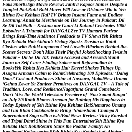
F
a
l
l
s
S
h
o
r
t
U
l
a
j
h
M
o
v
i
e
R
e
v
i
e
w
:
J
a
n
h
v
i
K
a
p
o
o
r
S
h
i
n
e
s
D
e
s
p
i
t
e
a
T
a
n
g
l
e
d
P
l
o
t
.
R
u
h
i
B
o
l
d
M
o
v
e
:
W
i
l
l
L
o
v
e
o
r
D
i
s
t
a
n
c
e
W
i
n
i
n
Y
e
h
R
i
s
h
t
a
K
y
a
K
e
h
l
a
t
a
H
a
i
?
T
V
B
r
i
n
g
s
I
n
s
t
a
n
t
F
a
m
e
a
n
d
E
n
d
l
e
s
s
L
e
a
r
n
i
n
g
:
A
n
u
s
h
k
a
M
e
r
c
h
e
n
d
e
o
n
H
e
r
J
o
u
r
n
e
y
i
n
P
u
k
a
a
r
:
D
i
l
S
e
D
i
l
T
a
k
N
a
t
h
–
K
r
i
s
h
n
a
a
u
r
G
a
u
r
i
k
i
K
a
h
a
n
i
C
e
l
e
b
r
a
t
e
s
1
0
0
0
E
p
i
s
o
d
e
s
:
A
T
r
i
u
m
p
h
f
o
r
D
A
N
G
A
L
Z
e
e
T
V
H
a
m
a
r
a
P
a
r
i
v
a
r
B
r
i
n
g
s
R
e
a
l
-
T
i
m
e
A
u
d
i
e
n
c
e
F
e
e
d
b
a
c
k
t
o
T
V
S
h
o
w
s
Y
e
h
R
i
s
h
t
a
K
y
a
K
e
h
l
a
t
a
H
a
i
:
A
b
h
i
r
a
’
s
V
i
c
t
o
r
y
S
p
a
r
k
s
T
e
n
s
i
o
n
a
s
R
o
h
i
t
C
l
a
s
h
e
s
w
i
t
h
R
u
h
i
A
n
u
p
a
m
a
a
C
a
s
t
U
n
v
e
i
l
s
H
i
l
a
r
i
o
u
s
B
e
h
i
n
d
-
t
h
e
-
S
c
e
n
e
s
S
e
c
r
e
t
s
:
D
o
n
’
t
M
i
s
s
T
h
e
i
r
P
l
a
y
f
u
l
J
o
k
e
s
S
h
o
c
k
i
n
g
T
w
i
s
t
i
n
P
u
k
a
a
r
–
D
i
l
S
e
D
i
l
T
a
k
V
e
d
i
k
a
A
c
c
u
s
e
d
a
n
d
A
r
r
e
s
t
e
d
!
M
a
n
i
t
J
o
u
r
a
o
n
S
e
l
f
-
C
a
r
e
:
F
i
n
d
i
n
g
S
o
l
a
c
e
a
n
d
R
e
j
u
v
e
n
a
t
i
o
n
i
n
B
o
o
k
s
Y
e
h
R
i
s
h
t
a
K
y
a
K
e
h
l
a
t
a
H
a
i
:
K
a
v
e
r
i
S
h
a
k
e
s
T
h
i
n
g
s
U
p
,
A
s
s
i
g
n
s
A
r
m
a
a
n
C
a
b
i
n
t
o
R
o
h
i
t
C
e
l
e
b
r
a
t
i
n
g
1
0
0
E
p
i
s
o
d
e
s
:
‘
D
a
h
e
j
D
a
a
s
i
’
C
a
s
t
a
n
d
P
r
o
d
u
c
e
r
s
S
h
i
n
e
a
t
N
o
v
a
a
r
a
,
M
a
l
a
d
N
e
w
D
r
a
m
a
‘
G
e
h
n
a
Z
e
v
a
r
Y
a
Z
a
n
j
e
e
r
P
r
e
m
i
e
r
e
s
o
n
D
A
N
G
A
L
T
V
–
A
T
a
l
e
o
f
T
r
a
d
i
t
i
o
n
,
L
o
v
e
,
a
n
d
R
e
s
i
l
i
e
n
c
e
N
a
g
a
r
j
u
n
a
G
r
a
n
d
C
o
m
e
b
a
c
k
:
D
o
n
’
t
M
i
s
s
t
h
e
W
o
r
l
d
T
e
l
e
v
i
s
i
o
n
P
r
e
m
i
e
r
e
o
f
‘
N
a
a
S
a
a
m
i
R
a
n
g
a
’
o
n
J
u
l
y
2
0
!
R
o
h
i
t
B
l
a
m
e
s
A
r
m
a
a
n
f
o
r
R
u
i
n
i
n
g
H
i
s
H
a
p
p
i
n
e
s
s
i
n
T
o
d
a
y
E
p
i
s
o
d
e
o
f
Y
e
h
R
i
s
h
t
a
K
y
a
K
e
h
l
a
t
a
H
a
i
S
h
e
m
a
r
o
o
U
m
a
n
g
a
n
d
G
u
l
K
h
a
n
C
o
l
l
a
b
o
r
a
t
e
t
o
B
r
i
n
g
‘
S
h
a
m
s
h
a
a
n
C
h
a
m
p
a
A
S
u
p
e
r
n
a
t
u
r
a
l
S
a
g
a
w
i
t
h
a
t
w
i
s
t
B
a
d
N
e
w
z
R
e
v
i
e
w
:
V
i
c
k
y
K
a
u
s
h
a
l
a
n
d
T
r
i
p
t
i
i
D
i
m
r
i
S
h
i
n
e
i
n
T
h
i
s
F
u
n
E
n
t
e
r
t
a
i
n
e
r
Y
e
h
R
i
s
h
t
a
K
y
a
K
e
h
l
a
t
a
H
a
i
:
R
o
h
i
t
R
e
t
u
r
n
S
t
u
n
s
t
h
e
P
o
d
d
a
r
F
a
m
i
l
y
:
A
n
E
m
o
t
i
o
n
a
l
R
o
l
l
e
r
c
o
a
s
t
e
r
.
0
Y
e
h
R
i
s
h
t
a
K
y
a
K
e
h
l
a
t
a
h
a
i
:
A
b
h
i
r
a
’