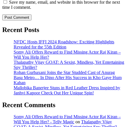
Save my name, email, and website in this browser for the next
time I comment.
Recent Posts
NFDC Hosts IFFI 2024 Roadshow: Exciting Highlights
Revealed for the 55th Edition
Somy Ali Offers Reward to Find Missing Actor Raj Kiran –
Will You Help Her?
Thalapathy Vijay GOAT: A Sexist, Mindless, Yet Entertaining
Spy Thriller?
Rohan Gurbaxani Joins the Star Studded Cast of Anurag
Basu Metro… In Dino After His Success in Kho Gaye Hum
Kahan
Mallobika Banerjee Stuns in Red Leather Dress Inspired by
Janhvi Kapoor Check Out Her Unique Spin!
Recent Comments
Somy Ali Offers Reward to Find Missing Actor Raj Kiran –
Will You Help Her? - Telly Magic
on
Thalapathy Vijay
GOAT: A Sexist, Mindless, Yet Entertaining Spy Thriller?