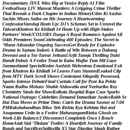
D
o
c
u
m
e
n
t
a
r
y
J
I
N
X
W
i
n
s
B
i
g
a
t
V
e
n
i
c
e
R
e
p
l
y
A
I
F
i
l
m
F
e
s
t
i
v
a
l
S
o
n
y
L
I
V
M
a
n
v
a
t
M
u
r
d
e
r
s
:
A
G
r
i
p
p
i
n
g
C
r
i
m
e
T
h
r
i
l
l
e
r
T
h
a
t
R
e
v
e
a
l
s
a
D
a
r
k
C
h
a
p
t
e
r
i
n
I
n
d
i
a
n
H
i
s
t
o
r
y
U
d
n
e
K
i
A
a
s
h
a
:
S
a
c
h
i
n
M
i
s
s
e
s
S
a
i
l
e
e
o
n
H
i
s
J
o
u
r
n
e
y
A
H
e
a
r
t
w
a
r
m
i
n
g
C
o
n
f
e
s
s
i
o
n
V
a
n
s
h
a
j
H
e
a
t
s
U
p
:
D
J
’
s
S
c
h
e
m
e
s
S
e
t
t
o
U
n
r
a
v
e
l
t
h
e
T
a
l
w
a
r
s
K
h
a
t
r
o
n
K
e
K
h
i
l
a
d
i
1
4
H
e
a
t
s
U
p
w
i
t
h
H
i
g
h
-
S
t
a
k
e
s
P
a
r
t
n
e
r
s
’
W
e
e
k
!
C
O
L
O
R
S
D
u
r
g
a
A
R
o
y
a
l
R
o
m
a
n
c
e
A
g
a
i
n
s
t
A
l
l
O
d
d
s
P
r
e
m
i
e
r
e
s
S
o
o
n
C
e
l
e
b
r
a
t
i
n
g
4
0
0
E
p
i
s
o
d
e
s
:
T
h
e
S
e
c
r
e
t
t
o
‘
M
a
n
n
A
t
i
s
u
n
d
a
r
O
n
g
o
i
n
g
S
u
c
c
e
s
s
G
e
t
R
e
a
d
y
f
o
r
E
x
p
l
o
s
i
v
e
D
r
a
m
a
i
n
S
u
m
a
n
I
n
d
o
r
i
:
A
B
a
t
t
l
e
o
f
W
i
t
s
B
e
t
w
e
e
n
a
D
a
b
a
n
g
D
e
v
r
a
n
i
a
n
d
a
T
e
z
-
T
a
r
r
a
r
J
e
t
h
a
n
i
!
A
r
j
i
t
T
a
n
e
j
a
T
h
r
i
l
l
i
n
g
D
a
h
i
H
a
n
d
i
D
e
b
u
t
:
A
F
e
s
t
i
v
e
T
r
e
a
t
i
n
K
a
i
s
e
M
u
j
h
e
T
u
m
M
i
l
G
a
y
e
J
a
n
m
a
s
h
t
a
m
i
S
p
e
c
i
a
l
K
e
d
a
r
A
a
s
h
i
s
h
M
e
h
r
o
t
r
a
a
E
m
o
t
i
o
n
a
l
E
x
i
t
f
r
o
m
K
h
a
t
r
o
n
K
e
K
h
i
l
a
d
i
1
4
L
e
a
v
e
s
F
a
n
s
S
t
u
n
n
e
d
L
e
a
k
e
d
C
l
i
p
f
r
o
m
M
T
V
D
a
r
k
S
c
r
o
l
l
S
h
o
w
s
C
o
n
t
e
s
t
a
n
t
A
l
l
e
g
e
d
l
y
P
o
s
s
e
s
s
e
d
,
S
p
a
r
k
s
I
n
t
e
n
s
e
D
e
b
a
t
e
F
i
n
a
l
C
u
r
t
a
i
n
C
a
l
l
f
o
r
P
y
a
r
K
a
P
e
h
l
a
N
a
a
m
R
a
d
h
a
M
o
h
a
n
:
S
h
a
b
i
r
A
h
l
u
w
a
l
i
a
a
n
d
N
e
e
h
a
r
i
k
a
R
o
y
C
h
e
m
i
s
t
r
y
S
t
e
a
l
s
t
h
e
S
h
o
w
K
o
l
k
a
t
a
H
o
s
p
i
t
a
l
R
a
p
e
C
a
s
e
S
p
a
r
k
s
N
a
t
i
o
n
a
l
O
u
t
r
a
g
e
:
C
e
l
e
b
r
i
t
i
e
s
D
e
m
a
n
d
I
m
m
e
d
i
a
t
e
J
u
s
t
i
c
e
R
a
b
b
S
e
H
a
i
D
u
a
M
o
v
e
s
t
o
P
r
i
m
e
T
i
m
e
:
C
a
t
c
h
t
h
e
D
r
a
m
a
S
o
o
n
e
r
a
t
7
:
0
0
P
M
R
a
k
s
h
a
b
a
n
d
h
a
n
B
l
i
s
s
:
Y
e
h
R
i
s
h
t
a
K
y
a
K
e
h
l
a
t
a
H
a
i
a
n
d
A
n
u
p
a
m
a
a
U
n
i
t
e
i
n
a
F
e
s
t
i
v
e
M
a
h
a
s
a
n
g
a
m
R
i
n
k
u
G
h
o
s
h
o
n
W
o
r
k
-
L
i
f
e
B
a
l
a
n
c
e
:
I
D
i
s
c
o
n
n
e
c
t
C
o
m
p
l
e
t
e
l
y
O
n
c
e
I
R
e
a
c
h
H
o
m
e
A
m
i
t
S
i
a
l
‘
T
i
k
d
a
m
’
T
r
a
i
l
e
r
:
A
H
e
a
r
t
f
e
l
t
J
o
u
r
n
e
y
o
f
F
a
m
i
l
y
B
o
n
d
s
a
n
d
S
a
c
r
i
f
i
c
e
s
S
p
l
i
t
s
v
i
l
l
a
X
5
S
t
a
r
D
i
g
v
i
j
a
y
S
i
n
g
h
R
a
t
h
e
e