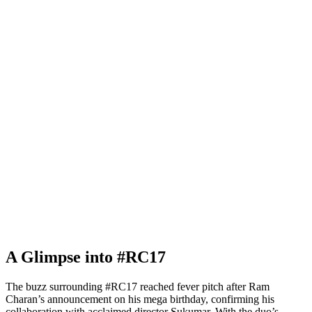
A Glimpse into #RC17
The buzz surrounding #RC17 reached fever pitch after Ram
Charan’s announcement on his mega birthday, confirming his
collaboration with acclaimed director Sukumar. With the duo’s