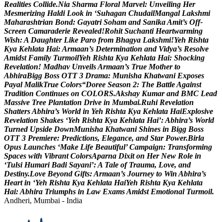
R
e
a
l
i
t
i
e
s
C
o
l
l
i
d
e
.
N
i
a
S
h
a
r
m
a
F
l
o
r
a
l
M
a
r
v
e
l
:
U
n
v
e
i
l
i
n
g
H
e
r
M
e
s
m
e
r
i
z
i
n
g
H
a
l
d
i
L
o
o
k
i
n
‘
S
u
h
a
g
a
n
C
h
u
d
a
i
l
M
a
n
g
a
l
L
a
k
s
h
m
i
M
a
h
a
r
a
s
h
t
r
i
a
n
B
o
n
d
:
G
a
y
a
t
r
i
S
o
h
a
m
a
n
d
S
a
n
i
k
a
A
m
i
t
’
s
O
f
f
-
S
c
r
e
e
n
C
a
m
a
r
a
d
e
r
i
e
R
e
v
e
a
l
e
d
!
R
o
h
i
t
S
u
c
h
a
n
t
i
H
e
a
r
t
w
a
r
m
i
n
g
W
i
s
h
:
A
D
a
u
g
h
t
e
r
L
i
k
e
P
a
r
o
f
r
o
m
B
h
a
g
y
a
L
a
k
s
h
m
i
!
Y
e
h
R
i
s
h
t
a
K
y
a
K
e
h
l
a
t
a
H
a
i
:
A
r
m
a
a
n
’
s
D
e
t
e
r
m
i
n
a
t
i
o
n
a
n
d
V
i
d
y
a
’
s
R
e
s
o
l
v
e
A
m
i
d
s
t
F
a
m
i
l
y
T
u
r
m
o
i
l
Y
e
h
R
i
s
h
t
a
K
y
a
K
e
h
l
a
t
a
H
a
i
:
S
h
o
c
k
i
n
g
R
e
v
e
l
a
t
i
o
n
!
M
a
d
h
a
v
U
n
v
e
i
l
s
A
r
m
a
a
n
’
s
T
r
u
e
M
o
t
h
e
r
t
o
A
b
h
i
r
a
B
i
g
g
B
o
s
s
O
T
T
3
D
r
a
m
a
:
M
u
n
i
s
h
a
K
h
a
t
w
a
n
i
E
x
p
o
s
e
s
P
a
y
a
l
M
a
l
i
k
T
r
u
e
C
o
l
o
r
s
“
D
o
r
e
e
S
e
a
s
o
n
2
:
T
h
e
B
a
t
t
l
e
A
g
a
i
n
s
t
T
r
a
d
i
t
i
o
n
C
o
n
t
i
n
u
e
s
o
n
C
O
L
O
R
S
.
A
k
s
h
a
y
K
u
m
a
r
a
n
d
B
M
C
L
e
a
d
M
a
s
s
i
v
e
T
r
e
e
P
l
a
n
t
a
t
i
o
n
D
r
i
v
e
i
n
M
u
m
b
a
i
.
R
u
h
i
R
e
v
e
l
a
t
i
o
n
S
h
a
t
t
e
r
s
A
b
h
i
r
a
’
s
W
o
r
l
d
i
n
Y
e
h
R
i
s
h
t
a
K
y
a
K
e
h
l
a
t
a
H
a
i
E
x
p
l
o
s
i
v
e
R
e
v
e
l
a
t
i
o
n
S
h
a
k
e
s
‘
Y
e
h
R
i
s
h
t
a
K
y
a
K
e
h
l
a
t
a
H
a
i
’
:
A
b
h
i
r
a
’
s
W
o
r
l
d
T
u
r
n
e
d
U
p
s
i
d
e
D
o
w
n
M
u
n
i
s
h
a
K
h
a
t
w
a
n
i
S
h
i
n
e
s
i
n
B
i
g
g
B
o
s
s
O
T
T
3
P
r
e
m
i
e
r
e
:
P
r
e
d
i
c
t
i
o
n
s
,
E
l
e
g
a
n
c
e
,
a
n
d
S
t
a
r
P
o
w
e
r
.
B
i
r
l
a
O
p
u
s
L
a
u
n
c
h
e
s
‘
M
a
k
e
L
i
f
e
B
e
a
u
t
i
f
u
l
’
C
a
m
p
a
i
g
n
:
T
r
a
n
s
f
o
r
m
i
n
g
S
p
a
c
e
s
w
i
t
h
V
i
b
r
a
n
t
C
o
l
o
r
s
A
p
a
r
n
a
D
i
x
i
t
o
n
H
e
r
N
e
w
R
o
l
e
i
n
‘
T
u
l
s
i
H
u
m
a
r
i
B
a
d
i
S
a
y
a
n
i
’
:
A
T
a
l
e
o
f
T
r
a
u
m
a
,
L
o
v
e
,
a
n
d
D
e
s
t
i
n
y
.
L
o
v
e
B
e
y
o
n
d
G
i
f
t
s
:
A
r
m
a
a
n
’
s
J
o
u
r
n
e
y
t
o
W
i
n
A
b
h
i
r
a
’
s
H
e
a
r
t
i
n
‘
Y
e
h
R
i
s
h
t
a
K
y
a
K
e
h
l
a
t
a
H
a
i
Y
e
h
R
i
s
h
t
a
K
y
a
K
e
h
l
a
t
a
H
a
i
:
A
b
h
i
r
a
T
r
i
u
m
p
h
s
i
n
L
a
w
E
x
a
m
s
A
m
i
d
s
t
E
m
o
t
i
o
n
a
l
T
u
r
m
o
i
l
.
Andheri, Mumbai - India