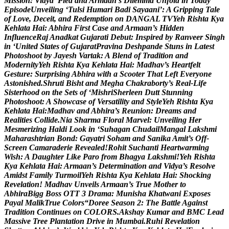
M
i
s
s
i
o
n
:
V
i
d
y
a
’
P
l
e
a
a
n
d
A
r
m
a
a
n
’
s
D
i
l
e
m
m
a
U
n
f
o
l
d
i
n
T
o
d
a
y
E
p
i
s
o
d
e
U
n
v
e
i
l
i
n
g
‘
T
u
l
s
i
H
u
m
a
r
i
B
a
d
i
S
a
y
a
a
n
i
’
:
A
G
r
i
p
p
i
n
g
T
a
l
e
o
f
L
o
v
e
,
D
e
c
e
i
t
,
a
n
d
R
e
d
e
m
p
t
i
o
n
o
n
D
A
N
G
A
L
T
V
Y
e
h
R
i
s
h
t
a
K
y
a
K
e
h
l
a
t
a
H
a
i
:
A
b
h
i
r
a
F
i
r
s
t
C
a
s
e
a
n
d
A
r
m
a
a
n
’
s
H
i
d
d
e
n
I
n
f
l
u
e
n
c
e
R
a
j
A
n
a
d
k
a
t
G
u
j
a
r
a
t
i
D
e
b
u
t
:
I
n
s
p
i
r
e
d
b
y
R
a
n
v
e
e
r
S
i
n
g
h
i
n
‘
U
n
i
t
e
d
S
t
a
t
e
s
o
f
G
u
j
a
r
a
t
P
r
a
v
i
n
a
D
e
s
h
p
a
n
d
e
S
t
u
n
s
i
n
L
a
t
e
s
t
P
h
o
t
o
s
h
o
o
t
b
y
J
a
y
e
s
h
V
a
r
t
a
k
:
A
B
l
e
n
d
o
f
T
r
a
d
i
t
i
o
n
a
n
d
M
o
d
e
r
n
i
t
y
Y
e
h
R
i
s
h
t
a
K
y
a
K
e
h
l
a
t
a
H
a
i
:
M
a
d
h
a
v
’
s
H
e
a
r
t
f
e
l
t
G
e
s
t
u
r
e
:
S
u
r
p
r
i
s
i
n
g
A
b
h
i
r
a
w
i
t
h
a
S
c
o
o
t
e
r
T
h
a
t
L
e
f
t
E
v
e
r
y
o
n
e
A
s
t
o
n
i
s
h
e
d
.
S
h
r
u
t
i
B
i
s
h
t
a
n
d
M
e
g
h
a
C
h
a
k
r
a
b
o
r
t
y
’
s
R
e
a
l
-
L
i
f
e
S
i
s
t
e
r
h
o
o
d
o
n
t
h
e
S
e
t
s
o
f
‘
M
i
s
h
r
i
S
h
e
r
l
e
e
n
D
u
t
t
S
t
u
n
n
i
n
g
P
h
o
t
o
s
h
o
o
t
:
A
S
h
o
w
c
a
s
e
o
f
V
e
r
s
a
t
i
l
i
t
y
a
n
d
S
t
y
l
e
Y
e
h
R
i
s
h
t
a
K
y
a
K
e
h
l
a
t
a
H
a
i
:
M
a
d
h
a
v
a
n
d
A
b
h
i
r
a
’
s
R
e
u
n
i
o
n
:
D
r
e
a
m
s
a
n
d
R
e
a
l
i
t
i
e
s
C
o
l
l
i
d
e
.
N
i
a
S
h
a
r
m
a
F
l
o
r
a
l
M
a
r
v
e
l
:
U
n
v
e
i
l
i
n
g
H
e
r
M
e
s
m
e
r
i
z
i
n
g
H
a
l
d
i
L
o
o
k
i
n
‘
S
u
h
a
g
a
n
C
h
u
d
a
i
l
M
a
n
g
a
l
L
a
k
s
h
m
i
M
a
h
a
r
a
s
h
t
r
i
a
n
B
o
n
d
:
G
a
y
a
t
r
i
S
o
h
a
m
a
n
d
S
a
n
i
k
a
A
m
i
t
’
s
O
f
f
-
S
c
r
e
e
n
C
a
m
a
r
a
d
e
r
i
e
R
e
v
e
a
l
e
d
!
R
o
h
i
t
S
u
c
h
a
n
t
i
H
e
a
r
t
w
a
r
m
i
n
g
W
i
s
h
:
A
D
a
u
g
h
t
e
r
L
i
k
e
P
a
r
o
f
r
o
m
B
h
a
g
y
a
L
a
k
s
h
m
i
!
Y
e
h
R
i
s
h
t
a
K
y
a
K
e
h
l
a
t
a
H
a
i
:
A
r
m
a
a
n
’
s
D
e
t
e
r
m
i
n
a
t
i
o
n
a
n
d
V
i
d
y
a
’
s
R
e
s
o
l
v
e
A
m
i
d
s
t
F
a
m
i
l
y
T
u
r
m
o
i
l
Y
e
h
R
i
s
h
t
a
K
y
a
K
e
h
l
a
t
a
H
a
i
:
S
h
o
c
k
i
n
g
R
e
v
e
l
a
t
i
o
n
!
M
a
d
h
a
v
U
n
v
e
i
l
s
A
r
m
a
a
n
’
s
T
r
u
e
M
o
t
h
e
r
t
o
A
b
h
i
r
a
B
i
g
g
B
o
s
s
O
T
T
3
D
r
a
m
a
:
M
u
n
i
s
h
a
K
h
a
t
w
a
n
i
E
x
p
o
s
e
s
P
a
y
a
l
M
a
l
i
k
T
r
u
e
C
o
l
o
r
s
“
D
o
r
e
e
S
e
a
s
o
n
2
:
T
h
e
B
a
t
t
l
e
A
g
a
i
n
s
t
T
r
a
d
i
t
i
o
n
C
o
n
t
i
n
u
e
s
o
n
C
O
L
O
R
S
.
A
k
s
h
a
y
K
u
m
a
r
a
n
d
B
M
C
L
e
a
d
M
a
s
s
i
v
e
T
r
e
e
P
l
a
n
t
a
t
i
o
n
D
r
i
v
e
i
n
M
u
m
b
a
i
.
R
u
h
i
R
e
v
e
l
a
t
i
o
n