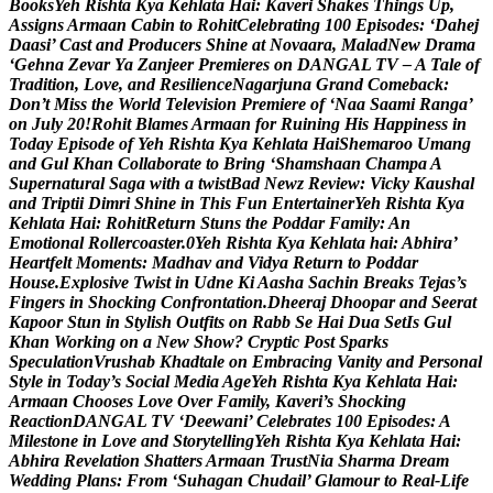
B
o
o
k
s
Y
e
h
R
i
s
h
t
a
K
y
a
K
e
h
l
a
t
a
H
a
i
:
K
a
v
e
r
i
S
h
a
k
e
s
T
h
i
n
g
s
U
p
,
A
s
s
i
g
n
s
A
r
m
a
a
n
C
a
b
i
n
t
o
R
o
h
i
t
C
e
l
e
b
r
a
t
i
n
g
1
0
0
E
p
i
s
o
d
e
s
:
‘
D
a
h
e
j
D
a
a
s
i
’
C
a
s
t
a
n
d
P
r
o
d
u
c
e
r
s
S
h
i
n
e
a
t
N
o
v
a
a
r
a
,
M
a
l
a
d
N
e
w
D
r
a
m
a
‘
G
e
h
n
a
Z
e
v
a
r
Y
a
Z
a
n
j
e
e
r
P
r
e
m
i
e
r
e
s
o
n
D
A
N
G
A
L
T
V
–
A
T
a
l
e
o
f
T
r
a
d
i
t
i
o
n
,
L
o
v
e
,
a
n
d
R
e
s
i
l
i
e
n
c
e
N
a
g
a
r
j
u
n
a
G
r
a
n
d
C
o
m
e
b
a
c
k
:
D
o
n
’
t
M
i
s
s
t
h
e
W
o
r
l
d
T
e
l
e
v
i
s
i
o
n
P
r
e
m
i
e
r
e
o
f
‘
N
a
a
S
a
a
m
i
R
a
n
g
a
’
o
n
J
u
l
y
2
0
!
R
o
h
i
t
B
l
a
m
e
s
A
r
m
a
a
n
f
o
r
R
u
i
n
i
n
g
H
i
s
H
a
p
p
i
n
e
s
s
i
n
T
o
d
a
y
E
p
i
s
o
d
e
o
f
Y
e
h
R
i
s
h
t
a
K
y
a
K
e
h
l
a
t
a
H
a
i
S
h
e
m
a
r
o
o
U
m
a
n
g
a
n
d
G
u
l
K
h
a
n
C
o
l
l
a
b
o
r
a
t
e
t
o
B
r
i
n
g
‘
S
h
a
m
s
h
a
a
n
C
h
a
m
p
a
A
S
u
p
e
r
n
a
t
u
r
a
l
S
a
g
a
w
i
t
h
a
t
w
i
s
t
B
a
d
N
e
w
z
R
e
v
i
e
w
:
V
i
c
k
y
K
a
u
s
h
a
l
a
n
d
T
r
i
p
t
i
i
D
i
m
r
i
S
h
i
n
e
i
n
T
h
i
s
F
u
n
E
n
t
e
r
t
a
i
n
e
r
Y
e
h
R
i
s
h
t
a
K
y
a
K
e
h
l
a
t
a
H
a
i
:
R
o
h
i
t
R
e
t
u
r
n
S
t
u
n
s
t
h
e
P
o
d
d
a
r
F
a
m
i
l
y
:
A
n
E
m
o
t
i
o
n
a
l
R
o
l
l
e
r
c
o
a
s
t
e
r
.
0
Y
e
h
R
i
s
h
t
a
K
y
a
K
e
h
l
a
t
a
h
a
i
:
A
b
h
i
r
a
’
H
e
a
r
t
f
e
l
t
M
o
m
e
n
t
s
:
M
a
d
h
a
v
a
n
d
V
i
d
y
a
R
e
t
u
r
n
t
o
P
o
d
d
a
r
H
o
u
s
e
.
E
x
p
l
o
s
i
v
e
T
w
i
s
t
i
n
U
d
n
e
K
i
A
a
s
h
a
S
a
c
h
i
n
B
r
e
a
k
s
T
e
j
a
s
’
s
F
i
n
g
e
r
s
i
n
S
h
o
c
k
i
n
g
C
o
n
f
r
o
n
t
a
t
i
o
n
.
D
h
e
e
r
a
j
D
h
o
o
p
a
r
a
n
d
S
e
e
r
a
t
K
a
p
o
o
r
S
t
u
n
i
n
S
t
y
l
i
s
h
O
u
t
f
i
t
s
o
n
R
a
b
b
S
e
H
a
i
D
u
a
S
e
t
I
s
G
u
l
K
h
a
n
W
o
r
k
i
n
g
o
n
a
N
e
w
S
h
o
w
?
C
r
y
p
t
i
c
P
o
s
t
S
p
a
r
k
s
S
p
e
c
u
l
a
t
i
o
n
V
r
u
s
h
a
b
K
h
a
d
t
a
l
e
o
n
E
m
b
r
a
c
i
n
g
V
a
n
i
t
y
a
n
d
P
e
r
s
o
n
a
l
S
t
y
l
e
i
n
T
o
d
a
y
’
s
S
o
c
i
a
l
M
e
d
i
a
A
g
e
Y
e
h
R
i
s
h
t
a
K
y
a
K
e
h
l
a
t
a
H
a
i
:
A
r
m
a
a
n
C
h
o
o
s
e
s
L
o
v
e
O
v
e
r
F
a
m
i
l
y
,
K
a
v
e
r
i
’
s
S
h
o
c
k
i
n
g
R
e
a
c
t
i
o
n
D
A
N
G
A
L
T
V
‘
D
e
e
w
a
n
i
’
C
e
l
e
b
r
a
t
e
s
1
0
0
E
p
i
s
o
d
e
s
:
A
M
i
l
e
s
t
o
n
e
i
n
L
o
v
e
a
n
d
S
t
o
r
y
t
e
l
l
i
n
g
Y
e
h
R
i
s
h
t
a
K
y
a
K
e
h
l
a
t
a
H
a
i
:
A
b
h
i
r
a
R
e
v
e
l
a
t
i
o
n
S
h
a
t
t
e
r
s
A
r
m
a
a
n
T
r
u
s
t
N
i
a
S
h
a
r
m
a
D
r
e
a
m
W
e
d
d
i
n
g
P
l
a
n
s
:
F
r
o
m
‘
S
u
h
a
g
a
n
C
h
u
d
a
i
l
’
G
l
a
m
o
u
r
t
o
R
e
a
l
-
L
i
f
e