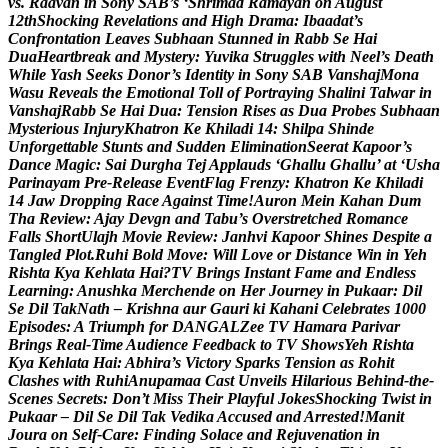
v
s
.
R
a
a
v
a
n
i
n
S
o
n
y
S
A
B
’
s
‘
S
h
r
i
m
a
d
R
a
m
a
y
a
n
o
n
A
u
g
u
s
t
1
2
t
h
S
h
o
c
k
i
n
g
R
e
v
e
l
a
t
i
o
n
s
a
n
d
H
i
g
h
D
r
a
m
a
:
I
b
a
a
d
a
t
’
s
C
o
n
f
r
o
n
t
a
t
i
o
n
L
e
a
v
e
s
S
u
b
h
a
a
n
S
t
u
n
n
e
d
i
n
R
a
b
b
S
e
H
a
i
D
u
a
H
e
a
r
t
b
r
e
a
k
a
n
d
M
y
s
t
e
r
y
:
Y
u
v
i
k
a
S
t
r
u
g
g
l
e
s
w
i
t
h
N
e
e
l
’
s
D
e
a
t
h
W
h
i
l
e
Y
a
s
h
S
e
e
k
s
D
o
n
o
r
’
s
I
d
e
n
t
i
t
y
i
n
S
o
n
y
S
A
B
V
a
n
s
h
a
j
M
o
n
a
W
a
s
u
R
e
v
e
a
l
s
t
h
e
E
m
o
t
i
o
n
a
l
T
o
l
l
o
f
P
o
r
t
r
a
y
i
n
g
S
h
a
l
i
n
i
T
a
l
w
a
r
i
n
V
a
n
s
h
a
j
R
a
b
b
S
e
H
a
i
D
u
a
:
T
e
n
s
i
o
n
R
i
s
e
s
a
s
D
u
a
P
r
o
b
e
s
S
u
b
h
a
a
n
M
y
s
t
e
r
i
o
u
s
I
n
j
u
r
y
K
h
a
t
r
o
n
K
e
K
h
i
l
a
d
i
1
4
:
S
h
i
l
p
a
S
h
i
n
d
e
U
n
f
o
r
g
e
t
t
a
b
l
e
S
t
u
n
t
s
a
n
d
S
u
d
d
e
n
E
l
i
m
i
n
a
t
i
o
n
S
e
e
r
a
t
K
a
p
o
o
r
’
s
D
a
n
c
e
M
a
g
i
c
:
S
a
i
D
u
r
g
h
a
T
e
j
A
p
p
l
a
u
d
s
‘
G
h
a
l
l
u
G
h
a
l
l
u
’
a
t
‘
U
s
h
a
P
a
r
i
n
a
y
a
m
P
r
e
-
R
e
l
e
a
s
e
E
v
e
n
t
F
l
a
g
F
r
e
n
z
y
:
K
h
a
t
r
o
n
K
e
K
h
i
l
a
d
i
1
4
J
a
w
D
r
o
p
p
i
n
g
R
a
c
e
A
g
a
i
n
s
t
T
i
m
e
!
A
u
r
o
n
M
e
i
n
K
a
h
a
n
D
u
m
T
h
a
R
e
v
i
e
w
:
A
j
a
y
D
e
v
g
n
a
n
d
T
a
b
u
’
s
O
v
e
r
s
t
r
e
t
c
h
e
d
R
o
m
a
n
c
e
F
a
l
l
s
S
h
o
r
t
U
l
a
j
h
M
o
v
i
e
R
e
v
i
e
w
:
J
a
n
h
v
i
K
a
p
o
o
r
S
h
i
n
e
s
D
e
s
p
i
t
e
a
T
a
n
g
l
e
d
P
l
o
t
.
R
u
h
i
B
o
l
d
M
o
v
e
:
W
i
l
l
L
o
v
e
o
r
D
i
s
t
a
n
c
e
W
i
n
i
n
Y
e
h
R
i
s
h
t
a
K
y
a
K
e
h
l
a
t
a
H
a
i
?
T
V
B
r
i
n
g
s
I
n
s
t
a
n
t
F
a
m
e
a
n
d
E
n
d
l
e
s
s
L
e
a
r
n
i
n
g
:
A
n
u
s
h
k
a
M
e
r
c
h
e
n
d
e
o
n
H
e
r
J
o
u
r
n
e
y
i
n
P
u
k
a
a
r
:
D
i
l
S
e
D
i
l
T
a
k
N
a
t
h
–
K
r
i
s
h
n
a
a
u
r
G
a
u
r
i
k
i
K
a
h
a
n
i
C
e
l
e
b
r
a
t
e
s
1
0
0
0
E
p
i
s
o
d
e
s
:
A
T
r
i
u
m
p
h
f
o
r
D
A
N
G
A
L
Z
e
e
T
V
H
a
m
a
r
a
P
a
r
i
v
a
r
B
r
i
n
g
s
R
e
a
l
-
T
i
m
e
A
u
d
i
e
n
c
e
F
e
e
d
b
a
c
k
t
o
T
V
S
h
o
w
s
Y
e
h
R
i
s
h
t
a
K
y
a
K
e
h
l
a
t
a
H
a
i
:
A
b
h
i
r
a
’
s
V
i
c
t
o
r
y
S
p
a
r
k
s
T
e
n
s
i
o
n
a
s
R
o
h
i
t
C
l
a
s
h
e
s
w
i
t
h
R
u
h
i
A
n
u
p
a
m
a
a
C
a
s
t
U
n
v
e
i
l
s
H
i
l
a
r
i
o
u
s
B
e
h
i
n
d
-
t
h
e
-
S
c
e
n
e
s
S
e
c
r
e
t
s
:
D
o
n
’
t
M
i
s
s
T
h
e
i
r
P
l
a
y
f
u
l
J
o
k
e
s
S
h
o
c
k
i
n
g
T
w
i
s
t
i
n
P
u
k
a
a
r
–
D
i
l
S
e
D
i
l
T
a
k
V
e
d
i
k
a
A
c
c
u
s
e
d
a
n
d
A
r
r
e
s
t
e
d
!
M
a
n
i
t
J
o
u
r
a
o
n
S
e
l
f
-
C
a
r
e
:
F
i
n
d
i
n
g
S
o
l
a
c
e
a
n
d
R
e
j
u
v
e
n
a
t
i
o
n
i
n