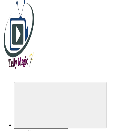
TV News, Bollywood News, Spoilers, Upcoming Story and Shows Written Update
Search