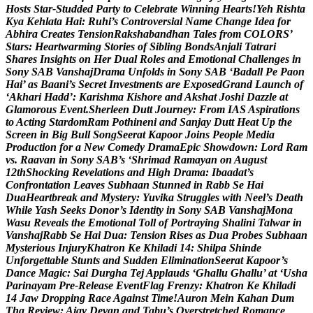
H
o
s
t
s
S
t
a
r
-
S
t
u
d
d
e
d
P
a
r
t
y
t
o
C
e
l
e
b
r
a
t
e
W
i
n
n
i
n
g
H
e
a
r
t
s
!
Y
e
h
R
i
s
h
t
a
K
y
a
K
e
h
l
a
t
a
H
a
i
:
R
u
h
i
’
s
C
o
n
t
r
o
v
e
r
s
i
a
l
N
a
m
e
C
h
a
n
g
e
I
d
e
a
f
o
r
A
b
h
i
r
a
C
r
e
a
t
e
s
T
e
n
s
i
o
n
R
a
k
s
h
a
b
a
n
d
h
a
n
T
a
l
e
s
f
r
o
m
C
O
L
O
R
S
’
S
t
a
r
s
:
H
e
a
r
t
w
a
r
m
i
n
g
S
t
o
r
i
e
s
o
f
S
i
b
l
i
n
g
B
o
n
d
s
A
n
j
a
l
i
T
a
t
r
a
r
i
S
h
a
r
e
s
I
n
s
i
g
h
t
s
o
n
H
e
r
D
u
a
l
R
o
l
e
s
a
n
d
E
m
o
t
i
o
n
a
l
C
h
a
l
l
e
n
g
e
s
i
n
S
o
n
y
S
A
B
V
a
n
s
h
a
j
D
r
a
m
a
U
n
f
o
l
d
s
i
n
S
o
n
y
S
A
B
‘
B
a
d
a
l
l
P
e
P
a
o
n
H
a
i
’
a
s
B
a
a
n
i
’
s
S
e
c
r
e
t
I
n
v
e
s
t
m
e
n
t
s
a
r
e
E
x
p
o
s
e
d
G
r
a
n
d
L
a
u
n
c
h
o
f
‘
A
k
h
a
r
i
H
a
d
d
’
:
K
a
r
i
s
h
m
a
K
i
s
h
o
r
e
a
n
d
A
k
s
h
a
t
J
o
s
h
i
D
a
z
z
l
e
a
t
G
l
a
m
o
r
o
u
s
E
v
e
n
t
.
S
h
e
r
l
e
e
n
D
u
t
t
J
o
u
r
n
e
y
:
F
r
o
m
I
A
S
A
s
p
i
r
a
t
i
o
n
s
t
o
A
c
t
i
n
g
S
t
a
r
d
o
m
R
a
m
P
o
t
h
i
n
e
n
i
a
n
d
S
a
n
j
a
y
D
u
t
t
H
e
a
t
U
p
t
h
e
S
c
r
e
e
n
i
n
B
i
g
B
u
l
l
S
o
n
g
S
e
e
r
a
t
K
a
p
o
o
r
J
o
i
n
s
P
e
o
p
l
e
M
e
d
i
a
P
r
o
d
u
c
t
i
o
n
f
o
r
a
N
e
w
C
o
m
e
d
y
D
r
a
m
a
E
p
i
c
S
h
o
w
d
o
w
n
:
L
o
r
d
R
a
m
v
s
.
R
a
a
v
a
n
i
n
S
o
n
y
S
A
B
’
s
‘
S
h
r
i
m
a
d
R
a
m
a
y
a
n
o
n
A
u
g
u
s
t
1
2
t
h
S
h
o
c
k
i
n
g
R
e
v
e
l
a
t
i
o
n
s
a
n
d
H
i
g
h
D
r
a
m
a
:
I
b
a
a
d
a
t
’
s
C
o
n
f
r
o
n
t
a
t
i
o
n
L
e
a
v
e
s
S
u
b
h
a
a
n
S
t
u
n
n
e
d
i
n
R
a
b
b
S
e
H
a
i
D
u
a
H
e
a
r
t
b
r
e
a
k
a
n
d
M
y
s
t
e
r
y
:
Y
u
v
i
k
a
S
t
r
u
g
g
l
e
s
w
i
t
h
N
e
e
l
’
s
D
e
a
t
h
W
h
i
l
e
Y
a
s
h
S
e
e
k
s
D
o
n
o
r
’
s
I
d
e
n
t
i
t
y
i
n
S
o
n
y
S
A
B
V
a
n
s
h
a
j
M
o
n
a
W
a
s
u
R
e
v
e
a
l
s
t
h
e
E
m
o
t
i
o
n
a
l
T
o
l
l
o
f
P
o
r
t
r
a
y
i
n
g
S
h
a
l
i
n
i
T
a
l
w
a
r
i
n
V
a
n
s
h
a
j
R
a
b
b
S
e
H
a
i
D
u
a
:
T
e
n
s
i
o
n
R
i
s
e
s
a
s
D
u
a
P
r
o
b
e
s
S
u
b
h
a
a
n
M
y
s
t
e
r
i
o
u
s
I
n
j
u
r
y
K
h
a
t
r
o
n
K
e
K
h
i
l
a
d
i
1
4
:
S
h
i
l
p
a
S
h
i
n
d
e
U
n
f
o
r
g
e
t
t
a
b
l
e
S
t
u
n
t
s
a
n
d
S
u
d
d
e
n
E
l
i
m
i
n
a
t
i
o
n
S
e
e
r
a
t
K
a
p
o
o
r
’
s
D
a
n
c
e
M
a
g
i
c
:
S
a
i
D
u
r
g
h
a
T
e
j
A
p
p
l
a
u
d
s
‘
G
h
a
l
l
u
G
h
a
l
l
u
’
a
t
‘
U
s
h
a
P
a
r
i
n
a
y
a
m
P
r
e
-
R
e
l
e
a
s
e
E
v
e
n
t
F
l
a
g
F
r
e
n
z
y
:
K
h
a
t
r
o
n
K
e
K
h
i
l
a
d
i
1
4
J
a
w
D
r
o
p
p
i
n
g
R
a
c
e
A
g
a
i
n
s
t
T
i
m
e
!
A
u
r
o
n
M
e
i
n
K
a
h
a
n
D
u
m
T
h
a
R
e
v
i
e
w
:
A
j
a
y
D
e
v
g
n
a
n
d
T
a
b
u
’
s
O
v
e
r
s
t
r
e
t
c
h
e
d
R
o
m
a
n
c
e