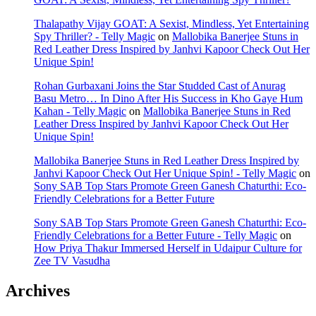
Thalapathy Vijay GOAT: A Sexist, Mindless, Yet Entertaining
Spy Thriller? - Telly Magic
on
Mallobika Banerjee Stuns in
Red Leather Dress Inspired by Janhvi Kapoor Check Out Her
Unique Spin!
Rohan Gurbaxani Joins the Star Studded Cast of Anurag
Basu Metro… In Dino After His Success in Kho Gaye Hum
Kahan - Telly Magic
on
Mallobika Banerjee Stuns in Red
Leather Dress Inspired by Janhvi Kapoor Check Out Her
Unique Spin!
Mallobika Banerjee Stuns in Red Leather Dress Inspired by
Janhvi Kapoor Check Out Her Unique Spin! - Telly Magic
on
Sony SAB Top Stars Promote Green Ganesh Chaturthi: Eco-
Friendly Celebrations for a Better Future
Sony SAB Top Stars Promote Green Ganesh Chaturthi: Eco-
Friendly Celebrations for a Better Future - Telly Magic
on
How Priya Thakur Immersed Herself in Udaipur Culture for
Zee TV Vasudha
Archives